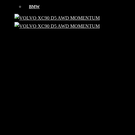
BMW
CITROËN
CUPRA
FORD
HYUNDAI
LAND ROVER
MERCEDES
MINI