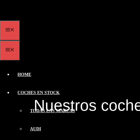
Saltar
al
contenido
MENÚ
MENÚ
HOME
COCHES EN STOCK
Nuestros coch
TODAS LAS MARCAS
AUDI