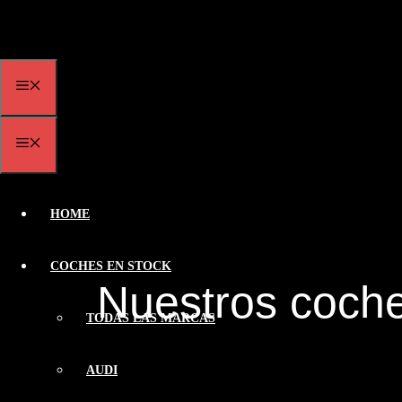
Saltar
al
contenido
MENÚ
MENÚ
HOME
COCHES EN STOCK
Nuestros coch
TODAS LAS MARCAS
AUDI