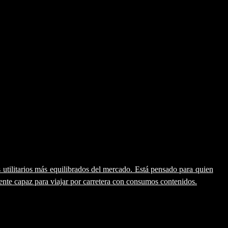
tarios más equilibrados del mercado. Está pensado para quien
nte capaz para viajar por carretera con consumos contenidos.