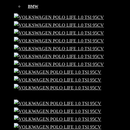
BMW
CITROËN
CUPRA
FORD
HYUNDAI
LAND ROVER
MERCEDES
MINI