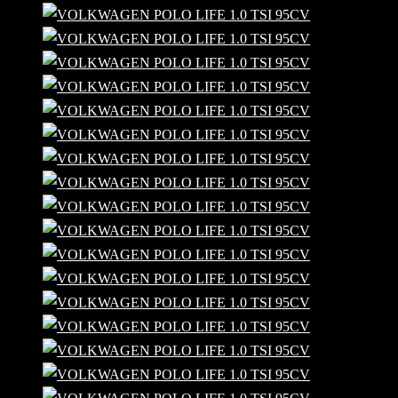
NISSAN
OPEL
PORSCHE
RANGE ROVER
SEAT
SMART
VOLKSWAGEN
VOLVO