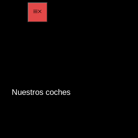
Saltar
MENÚ
al
contenido
Nuestros coches