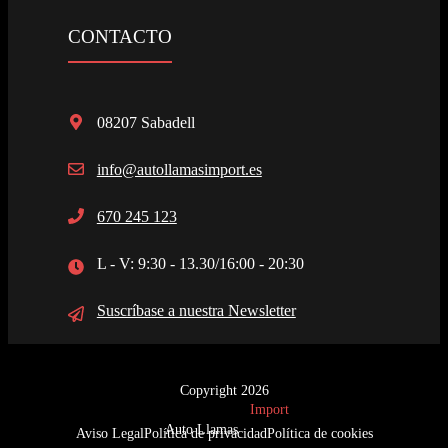
CONTACTO
08207 Sabadell
info@autollamasimport.es
670 245 123
L - V: 9:30 - 13.30/16:00 - 20:30
Suscríbase a nuestra Newsletter
Copyright 2026
Import
Auto Llamas
Aviso Legal
Política de privacidad
Política de cookies