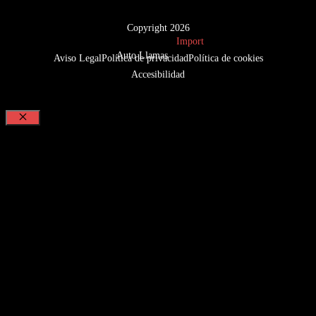
Copyright 2026
Import
Auto Llamas
Aviso Legal
Política de privacidad
Política de cookies
Accesibilidad
Cerrar